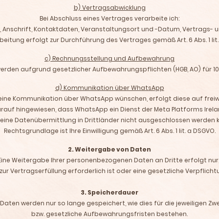
b) Vertragsabwicklung
Bei Abschluss eines Vertrages verarbeite ich:
 Anschrift, Kontaktdaten, Veranstaltungsort und -Datum, Vertrags-
beitung erfolgt zur Durchführung des Vertrages gemäß Art. 6 Abs. 1 lit
c) Rechnungsstellung und Aufbewahrung
den aufgrund gesetzlicher Aufbewahrungspflichten (HGB, AO) für 10
d) Kommunikation über WhatsApp
eine Kommunikation über WhatsApp wünschen, erfolgt diese auf freiwil
arauf hingewiesen, dass WhatsApp ein Dienst der Meta Platforms Irelan
eine Datenübermittlung in Drittländer nicht ausgeschlossen werden 
Rechtsgrundlage ist Ihre Einwilligung gemäß Art. 6 Abs. 1 lit. a DSGVO.
2. Weitergabe von Daten
Eine Weitergabe Ihrer personenbezogenen Daten an Dritte erfolgt nur
zur Vertragserfüllung erforderlich ist oder eine gesetzliche Verpflich
3. Speicherdauer
ten werden nur so lange gespeichert, wie dies für die jeweiligen Zwe
bzw. gesetzliche Aufbewahrungsfristen bestehen.