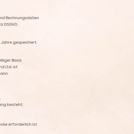
 und Rechnungsdaten
. b DSGVO.
 Jahre gespeichert.
liger Basis.
d Ltd. ist
kann.
,
tung besteht.
cke erforderlich ist